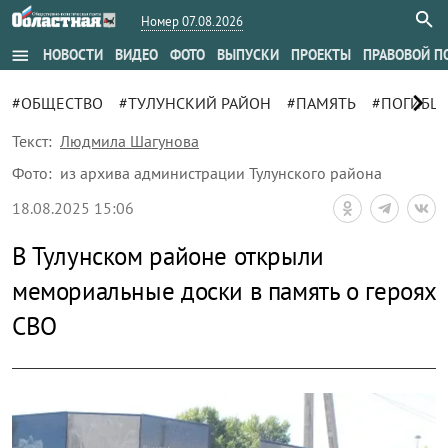
Номер 07.08.2026
menu
НОВОСТИ
ВИДЕО
ФОТО
ВЫПУСКИ
ПРОЕКТЫ
ПРАВОВОЙ П
chevron_right
#ОБЩЕСТВО
#ТУЛУНСКИЙ РАЙОН
#ПАМЯТЬ
#ПОГИБШ
Текст:
Людмила Шагунова
Фото:
из архива администрации Тулунского района
18.08.2025 15:06
В Тулунском районе открыли
мемориальные доски в память о героях
СВО
zoom_out_map