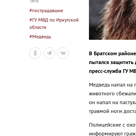
Теги
#пострадавшие
#ГУ МВД по Иркутской
области
#Медведь
В Братском районе
пытался защитить 
пресс-служба ГУ М
Медведь напал на п
животного сбежалис
он напал на пастух
травмой ноги дост
Полицейские с охо
информируют гражд