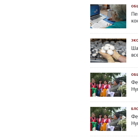
ОБ
Пе
ко
ЭК
Ша
вс
ОБ
Фе
Ну
БЛ
Фе
Ну