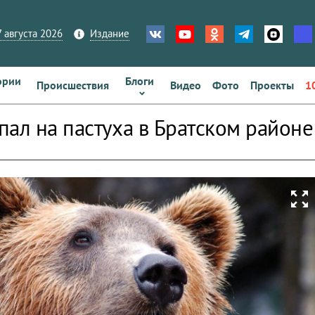
 августа 2026
Издание
ории
Блоги
Происшествия
Видео
Фото
Проекты
1
пал на пастуха в Братском районе
zoom_out_map