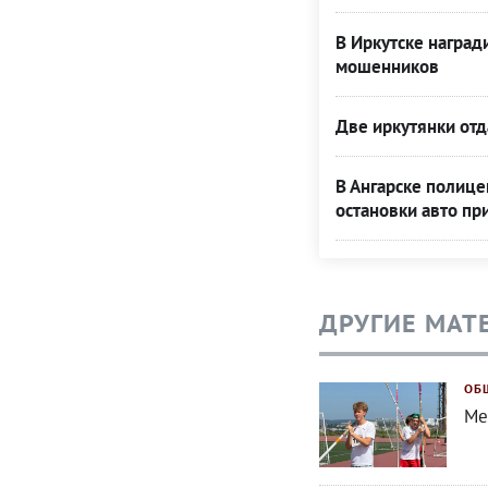
В Иркутске наград
мошенников
Две иркутянки от
В Ангарске полице
остановки авто п
ДРУГИЕ МАТ
ОБ
Ме