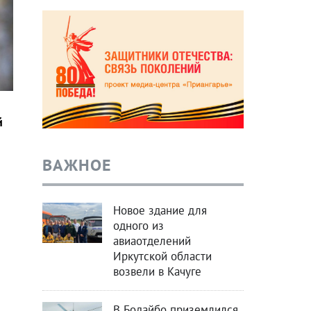
й
ВАЖНОЕ
Новое здание для
а
одного из
авиаотделений
Иркутской области
возвели в Качуге
В Бодайбо приземлился