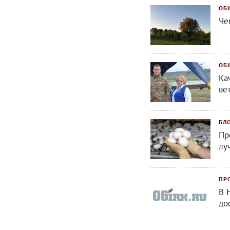
ОБ
Че
ОБ
Ка
ве
БЛ
Пр
лу
ПР
В 
до