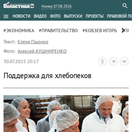
Номер 07.08.2026
menu
НОВОСТИ
ВИДЕО
ФОТО
ВЫПУСКИ
ПРОЕКТЫ
ПРАВОВОЙ П
chevron_right
#ЭКОНОМИКА
#ПРАВИТЕЛЬСТВО
#КОБЗЕВ ИГОРЬ
#ПР
Текст:
Елена Пшонко
Фото:
Алексей КУШНИРЕНКО
30.07.2025 20:17
Поддержка для хлебопеков
zoom_out_map