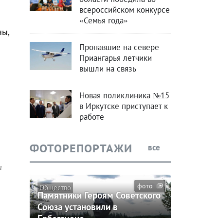
всероссийском конкурсе
«Семья года»
ны,
Пропавшие на севере
Приангарья летчики
вышли на связь
Новая поликлиника №15
в Иркутске приступает к
работе
ФОТОРЕПОРТАЖИ
все
а
фото
Общество
Памятники Героям Советского
Союза установили в