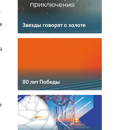
.
в
Звезды говорят о золоте
й
80 лет Победы
а