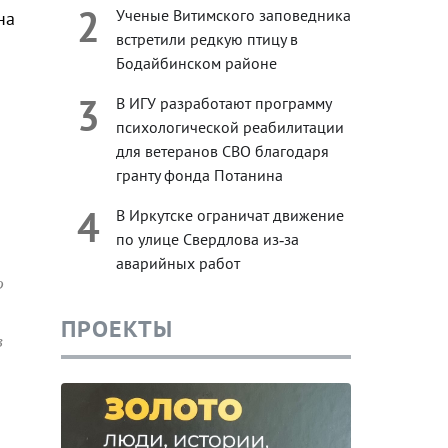
2
Ученые Витимского заповедника
на
встретили редкую птицу в
Бодайбинском районе
3
В ИГУ разработают программу
психологической реабилитации
для ветеранов СВО благодаря
гранту фонда Потанина
4
В Иркутске ограничат движение
по улице Свердлова из‑за
аварийных работ
ю
ПРОЕКТЫ
в