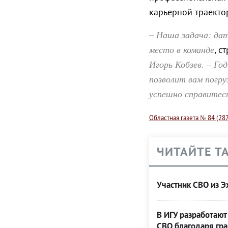
карьерной траекто
Наша задача: дат
–
место в команде
, с
Игорь Кобзев. – Го
позволит вам погру
успешно справитесь
Областная газета № 84 (28
ЧИТАЙТЕ Т
Участник СВО из Э
В ИГУ разработают
СВО благодаря гра