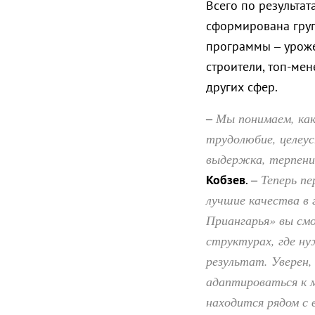
Всего по результа
сформирована груп
программы – уроже
строители, топ-ме
других сфер.
Мы понимаем, как
–
трудолюбие, целеу
выдержка, терпени
Теперь пе
Кобзев
. –
лучшие качества в
Приангарья» вы смо
структурах, где н
результат. Уверен
адаптироваться к м
находится рядом с 