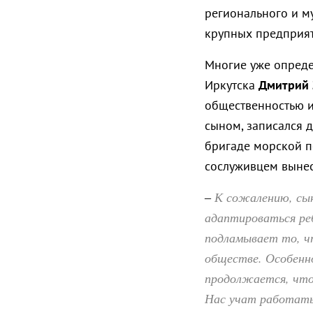
регионального и м
крупных предприят
Многие уже опреде
Иркутска
Дмитрий 
общественностью и
сыном, записался 
бригаде морской п
сослуживцем вынес
К сожалению, сын 
–
адаптироваться ре
подламывает то, чт
обществе. Особенн
продолжается, что 
Нас учат работать 