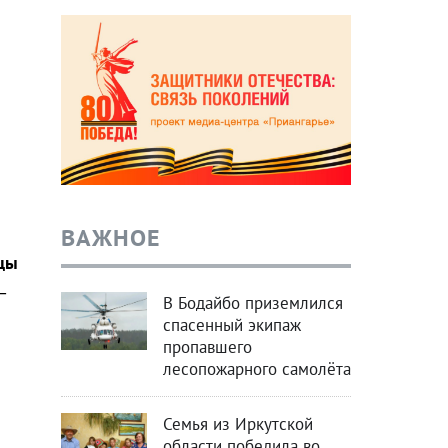
ВАЖНОЕ
йцы
–
В Бодайбо приземлился
спасенный экипаж
пропавшего
лесопожарного самолёта
Семья из Иркутской
области победила во