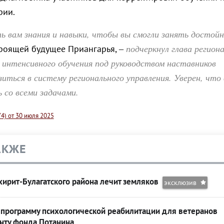
рии.
ь вам знания и навыки, чтобы вы смогли занять достойн
подчеркнул глава регион
троящей будущее Приангарья, –
д интенсивного обучения под руководством наставников
зиться в систему регионального управления. Уверен, что
 со всеми задачами.
74) от 30 июля 2025
АКЖЕ
хирит-Булагатского района лечит земляков
эксклюзив
 программу психологической реабилитации для ветеранов
нту фонда Потанина