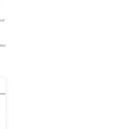
ое
а
 вы