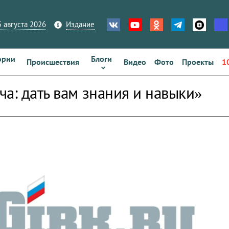
 августа 2026
Издание
ории
Блоги
Происшествия
Видео
Фото
Проекты
1
ча: дать вам знания и навыки»
zoom_out_map