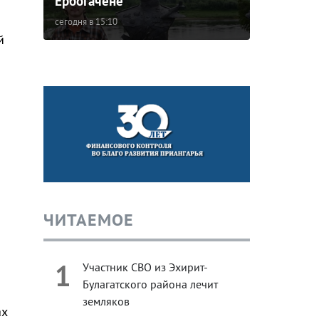
Ербогачене
сегодня в 15:10
й
ЧИТАЕМОЕ
1
Участник СВО из Эхирит-
Булагатского района лечит
земляков
ах