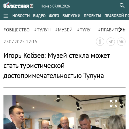
Номер 07.08.2026
menu
НОВОСТИ
ВИДЕО
ФОТО
ВЫПУСКИ
ПРОЕКТЫ
ПРАВОВОЙ П
chevron_right
#ОБЩЕСТВО
#ТУЛУН
#МУЗЕЙ
#ТУЛУН
#ПРАВИТЕЛЬС
27.07.2025 12:15
Игорь Кобзев: Музей стекла может
стать туристической
достопримечательностью Тулуна
zoom_out_map