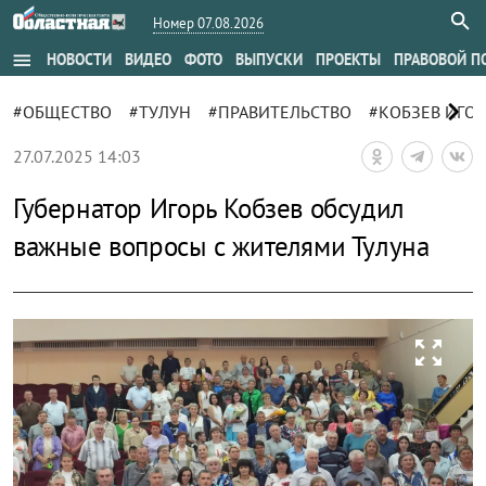
Номер 07.08.2026
menu
НОВОСТИ
ВИДЕО
ФОТО
ВЫПУСКИ
ПРОЕКТЫ
ПРАВОВОЙ П
chevron_right
#ОБЩЕСТВО
#ТУЛУН
#ПРАВИТЕЛЬСТВО
#КОБЗЕВ ИГОР
27.07.2025 14:03
Губернатор Игорь Кобзев обсудил
важные вопросы с жителями Тулуна
zoom_out_map