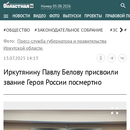
Номер 05.08.2026
menu
НОВОСТИ
ВИДЕО
ФОТО
ВЫПУСКИ
ПРОЕКТЫ
ПРАВОВОЙ П
chevron_right
#ОБЩЕСТВО
#ЗАКОНОДАТЕЛЬНОЕ СОБРАНИЕ
#ЗС
#П
Фото:
Пресс-служба губернатора и правительства
Иркутской области
,
13.07.2025 14:13
Иркутянину Павлу Белову присвоили
звание Героя России посмертно
zoom_out_map