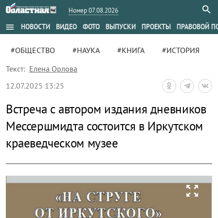
Номер 07.08.2026
menu
НОВОСТИ
ВИДЕО
ФОТО
ВЫПУСКИ
ПРОЕКТЫ
ПРАВОВОЙ П
#ОБЩЕСТВО
#НАУКА
#КНИГА
#ИСТОРИЯ
Текст:
Елена Орлова
12.07.2025 13:25
Встреча с автором издания дневников
Мессершмидта состоится в Иркутском
краеведческом музее
zoom_out_map