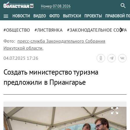
Номер 07.08.2026
menu
НОВОСТИ
ВИДЕО
ФОТО
ВЫПУСКИ
ПРОЕКТЫ
ПРАВОВОЙ П
chevron_right
#ОБЩЕСТВО
#ЛИСТВЯНКА
#ЗАКОНОДАТЕЛЬНОЕ СОБРА
Фото:
пресс-служба Законодательного Собрания
Иркутской области
,
04.07.2025 17:26
Создать министерство туризма
предложили в Приангарье
zoom_out_map