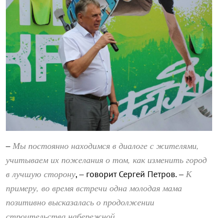
Мы постоянно находимся в диалоге с жителями,
–
учитываем их пожелания о том, как изменить город
в лучшую сторону
К
, – говорит Сергей Петров. –
примеру, во время встречи одна молодая мама
позитивно высказалась о продолжении
строительства набережной.