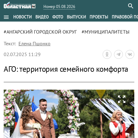
Номер 05.08.2026
menu
НОВОСТИ
ВИДЕО
ФОТО
ВЫПУСКИ
ПРОЕКТЫ
ПРАВОВОЙ П
#АНГАРСКИЙ ГОРОДСКОЙ ОКРУГ
#МУНИЦИПАЛИТЕТЫ
Текст:
Елена Пшонко
02.07.2025 11:29
АГО: территория семейного комфорта
zoom_out_map