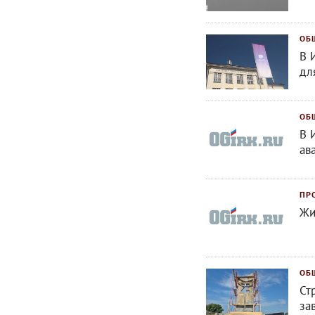
ОБ
В 
дл
ОБ
В 
ав
ПР
Жи
ОБ
Ст
за