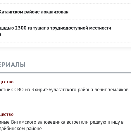
Катангском районе локализован
адью 2300 га тушат в труднодоступной местности
а
ЕРИАЛЫ
ЩЕСТВО
астник СВО из Эхирит-Булагатского района лечит земляков
ЩЕСТВО
еные Витимского заповедника встретили редкую птицу в
дайбинском районе