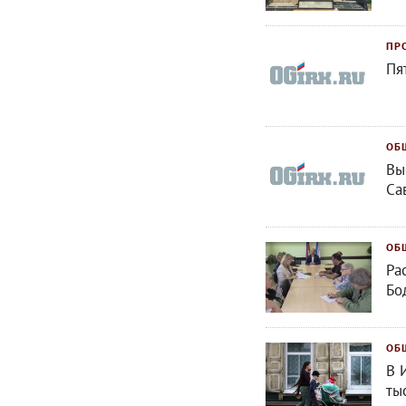
ПР
Пя
ОБ
Вы
Са
ОБ
Ра
Бо
ОБ
В 
ты