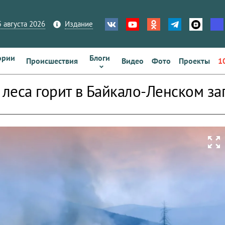
 августа 2026
Издание
ории
Блоги
Происшествия
Видео
Фото
Проекты
1
а леса горит в Байкало-Ленском з
zoom_out_map