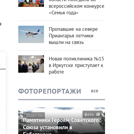
всероссийском конкурсе
«Семья года»
а
Пропавшие на севере
Приангарья летчики
вышли на связь
Новая поликлиника №15
в Иркутске приступает к
работе
ФОТОРЕПОРТАЖИ
все
фото
Общество
Памятники Героям Советского
Союза установили в