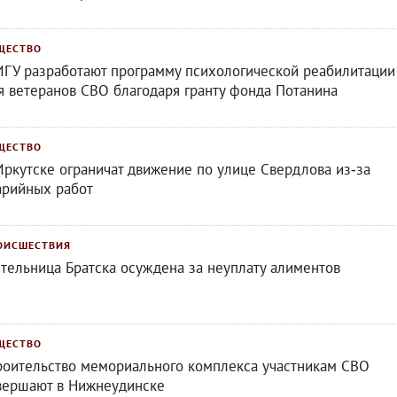
ЩЕСТВО
ИГУ разработают программу психологической реабилитации
я ветеранов СВО благодаря гранту фонда Потанина
ЩЕСТВО
Иркутске ограничат движение по улице Свердлова из‑за
арийных работ
ОИСШЕСТВИЯ
тельница Братска осуждена за неуплату алиментов
ЩЕСТВО
роительство мемориального комплекса участникам СВО
вершают в Нижнеудинске