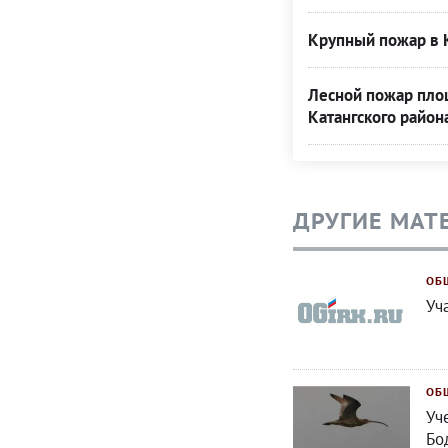
Крупный пожар в 
Лесной пожар площ
Катангского район
ДРУГИЕ МАТ
ОБ
Уч
ОБ
Уч
Бо