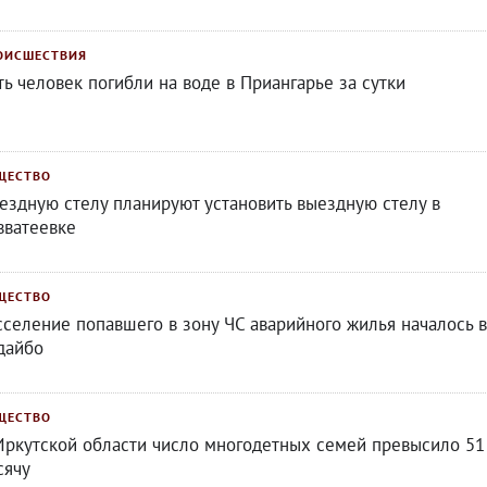
ОИСШЕСТВИЯ
ть человек погибли на воде в Приангарье за сутки
ЩЕСТВО
ездную стелу планируют установить выездную стелу в
вватеевке
ЩЕСТВО
сселение попавшего в зону ЧС аварийного жилья началось в
дайбо
ЩЕСТВО
Иркутской области число многодетных семей превысило 51
сячу