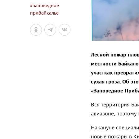
#заповедное
прибайкалье
Лесной пожар площ
местности Байкало
участках преврати
сухая гроза. Об э
«Заповедное Приба
Вся территория Ба
авиазоне, поэтому
Накануне специал
новые пожары в Ки