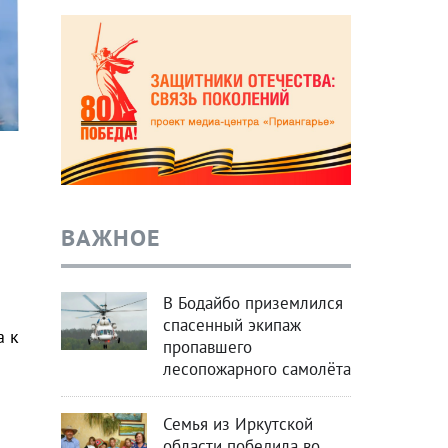
ВАЖНОЕ
В Бодайбо приземлился
спасенный экипаж
а к
пропавшего
лесопожарного самолёта
Семья из Иркутской
области победила во