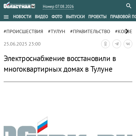
Номер 07.08.2026
menu
НОВОСТИ
ВИДЕО
ФОТО
ВЫПУСКИ
ПРОЕКТЫ
ПРАВОВОЙ П
chevron_right
#ПРОИСШЕСТВИЯ
#ТУЛУН
#ПРАВИТЕЛЬСТВО
#КОБЗЕВ
25.06.2025 23:00
Электроснабжение восстановили в
многоквартирных домах в Тулуне
zoom_out_map