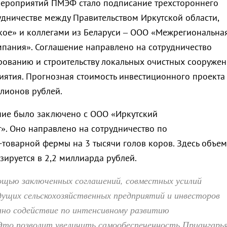
мероприятий ПМЭФ стало подписание трехстороннего
удничестве между Правительством Иркутской области,
ое» и коллегами из Беларуси – ООО «Межрегиональна
мпания». Соглашение направлено на сотрудничество
рованию и строительству локальных очистных сооруже
иятия. Прогнозная стоимость инвестиционного проекта
ллионов рублей.
ие было заключено с ООО «Иркутский
. Оно направлено на сотрудничество по
товарной фермы на 3 тысячи голов коров. Здесь объем
зируется в 2,2 миллиарда рублей.
мощью заключенных соглашений, совместных усилий
дущих сельскохозяйственных предприятий и инвесторов
ано содействие по интенсивному развитию
то позволит увеличить самообеспеченность Приангарь