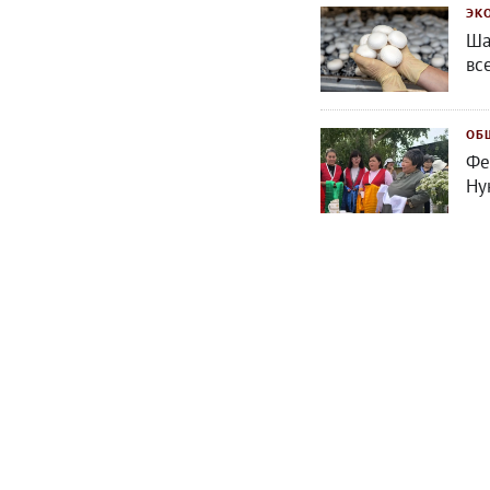
ЭК
Ша
вс
ОБ
Фе
Ну