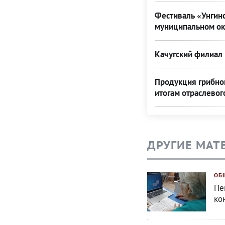
Фестиваль «Унгинс
муниципальном ок
Качугский филиал 
Продукция грибной
итогам отраслевог
ДРУГИЕ МАТ
ОБ
Пе
ко