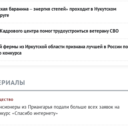
кая баранина – энергия степей» проходит в Нукутском
руге
Кадрового центра помог трудоустроиться ветерану СВО
 фермы из Иркутской области признана лучшей в России по
о конкурса
ЕРИАЛЫ
ЩЕСТВО
нсионеры из Приангарья подали больше всех заявок на
нкурс «Спасибо интернету»