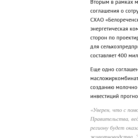
Вторым в рамках 
соглашения о сотр
СХАО «Белореченск
энергетическая ко
сторон по проекти
для сельхозпредпр
составляет 400 ми
Еще одно соглашен
масложиркомбинат»
созданию молочно-
инвестиций прогно
«Уверен, что с по
Правительства, ве
региону будет оказ
животноводства. Э