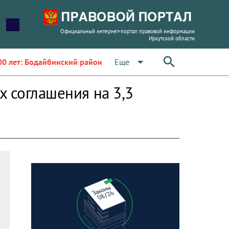
Официальный интернет-портал правовой информации
Иркутской области
arrow_drop_down
Еще
00 лет: Бодайбинский район
х соглашения на 3,3