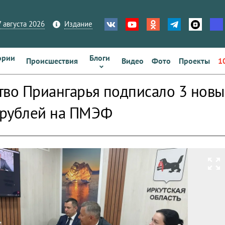
 августа 2026
Издание
ории
Блоги
Происшествия
Видео
Фото
Проекты
1
тво Приангарья подписало 3 новы
 рублей на ПМЭФ
zoom_out_map