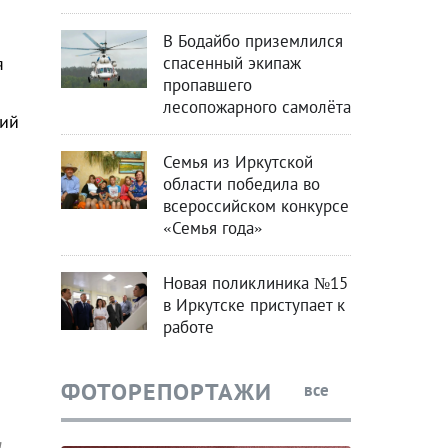
В Бодайбо приземлился
спасенный экипаж
я
пропавшего
лесопожарного самолёта
ний
Семья из Иркутской
области победила во
всероссийском конкурсе
«Семья года»
Новая поликлиника №15
в Иркутске приступает к
работе
ФОТОРЕПОРТАЖИ
все
я