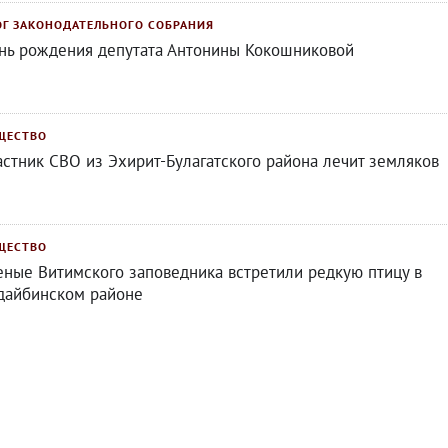
ОГ ЗАКОНОДАТЕЛЬНОГО СОБРАНИЯ
нь рождения депутата Антонины Кокошниковой
ЩЕСТВО
астник СВО из Эхирит-Булагатского района лечит земляков
ЩЕСТВО
еные Витимского заповедника встретили редкую птицу в
дайбинском районе