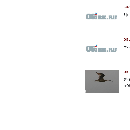
БЛ
Де
ОБ
Уч
ОБ
Уч
Бо