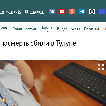
 августа 2026
Издание
ории
Блоги
Происшествия
Видео
Фото
Проекты
1
насмерть сбили в Тулуне
zoom_out_map