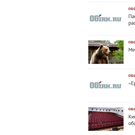
ОБ
Па
ра
ОБ
Ме
ОБ
«Е
ОБ
Ки
об