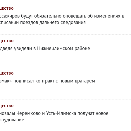
ЩЕСТВО
ссажиров будут обязательно оповещать об изменениях в
списании поездов дальнего следования
ЩЕСТВО
дведя увидели в Нижнеилимском районе
ЩЕСТВО
рмак» подписал контракт с новым вратарем
ЩЕСТВО
нозалы Черемхово и Усть-Илимска получат новое
орудование