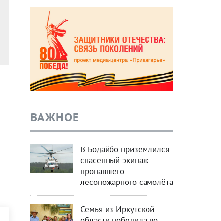
ВАЖНОЕ
В Бодайбо приземлился
спасенный экипаж
пропавшего
лесопожарного самолёта
Семья из Иркутской
области победила во