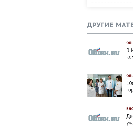
ДРУГИЕ МАТ
ОБ
В 
ко
ОБ
10
го
БЛ
Ди
уч