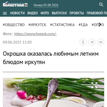
Номер 05.08.2026
menu
НОВОСТИ
ВИДЕО
ФОТО
ВЫПУСКИ
ПРОЕКТЫ
ПРАВОВОЙ П
chevron_right
#ОБЩЕСТВО
#ИРКУТСК
#СТАТИСТИКА
#ЕДА
#ОПРОС
Фото:
https://www.freepik.com/
,
09.06.2025 11:05
Окрошка оказалась любимым летним
блюдом иркутян
zoom_out_map