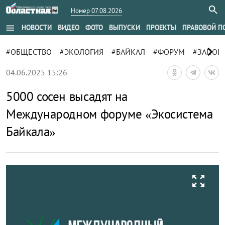
Номер 07.08.2026
menu
НОВОСТИ
ВИДЕО
ФОТО
ВЫПУСКИ
ПРОЕКТЫ
ПРАВОВОЙ П
chevron_right
#ОБЩЕСТВО
#ЭКОЛОГИЯ
#БАЙКАЛ
#ФОРУМ
#ЗАПОВ
04.06.2025 15:26
5000 сосен высадят на
Международном форуме «Экосистема
Байкала»
zoom_out_map