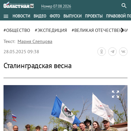
Номер 07.08.2026
menu
НОВОСТИ
ВИДЕО
ФОТО
ВЫПУСКИ
ПРОЕКТЫ
ПРАВОВОЙ П
chevron_right
#ОБЩЕСТВО
#ЭКСПЕДИЦИЯ
#ВЕЛИКАЯ ОТЕЧЕСТВЕННАЯ
Текст:
Мария Слепцова
28.05.2025 09:38
Сталинградская весна
zoom_out_map