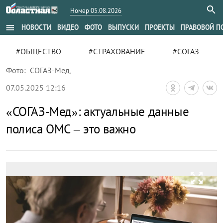
Номер 05.08.2026
menu
НОВОСТИ
ВИДЕО
ФОТО
ВЫПУСКИ
ПРОЕКТЫ
ПРАВОВОЙ П
#ОБЩЕСТВО
#СТРАХОВАНИЕ
#СОГАЗ
Фото:
СОГАЗ-Мед
,
07.05.2025 12:16
«СОГАЗ-Мед»: актуальные данные
полиса ОМС – это важно
zoom_out_map