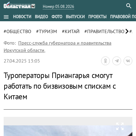
Номер 05.08.2026
menu
НОВОСТИ
ВИДЕО
ФОТО
ВЫПУСКИ
ПРОЕКТЫ
ПРАВОВОЙ П
chevron_right
#ОБЩЕСТВО
#ТУРИЗМ
#КИТАЙ
#ПРАВИТЕЛЬСТВО
#А
Фото:
Пресс-служба губернатора и правительства
Иркутской области
,
27.04.2025 13:05
Туроператоры Приангарья смогут
работать по бизвизовым спискам с
Китаем
zoom_out_map