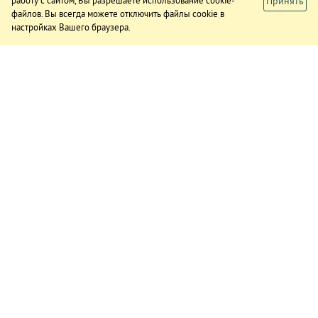
Принять
работу с сайтом, Вы разрешаете использование cookie-
файлов. Вы всегда можете отключить файлы cookie в
настройках Вашего браузера.
ИЗДАНИЕ
О газете
Подписка
Реклама в газете
Реклама на сайте