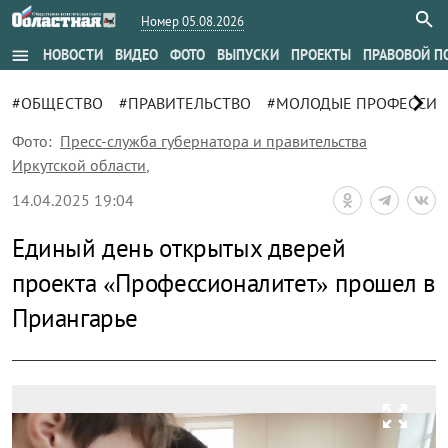
Номер 05.08.2026
menu
НОВОСТИ
ВИДЕО
ФОТО
ВЫПУСКИ
ПРОЕКТЫ
ПРАВОВОЙ П
chevron_right
#ОБЩЕСТВО
#ПРАВИТЕЛЬСТВО
#МОЛОДЫЕ ПРОФЕССИ
Фото:
Пресс-служба губернатора и правительства
Иркутской области
,
14.04.2025 19:04
Единый день открытых дверей
проекта «Профессионалитет» прошел в
Приангарье
zoom_out_map