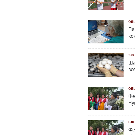
ОБ
Пе
ко
ЭК
Ша
вс
ОБ
Фе
Ну
БЛ
Фе