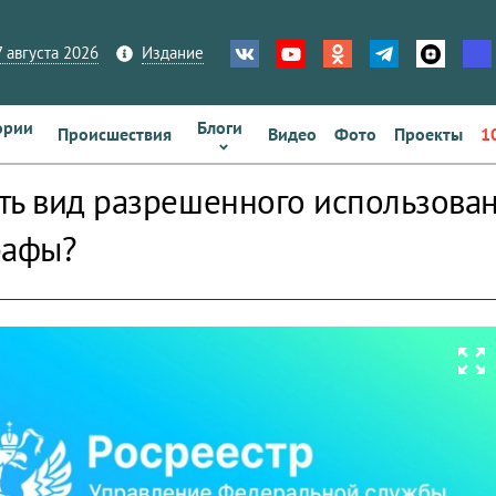
 августа 2026
Издание
ории
Блоги
Происшествия
Видео
Фото
Проекты
1
ть вид разрешенного использовани
рафы?
zoom_out_map