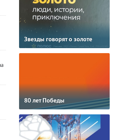
Звезды говорят о золоте
на
80 лет Победы