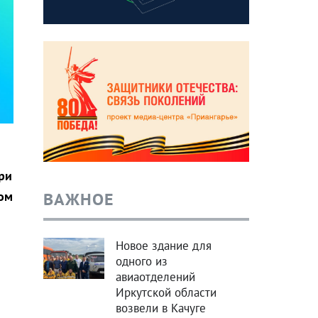
ри
ВАЖНОЕ
ном
Новое здание для
одного из
авиаотделений
Иркутской области
возвели в Качуге