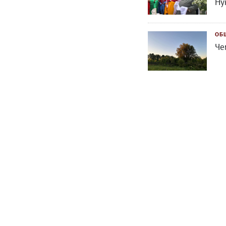
Ну
ОБ
Че