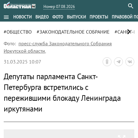
Номер 07.08.2026
menu
НОВОСТИ
ВИДЕО
ФОТО
ВЫПУСКИ
ПРОЕКТЫ
ПРАВОВОЙ П
chevron_right
#ОБЩЕСТВО
#ЗАКОНОДАТЕЛЬНОЕ СОБРАНИЕ
#САНКТ-П
Фото:
пресс-служба Законодательного Собрания
Иркутской области
,
31.03.2025 10:07
Депутаты парламента Санкт-
Петербурга встретились с
пережившими блокаду Ленинграда
иркутянами