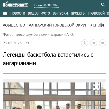
Номер 07.08.2026
menu
НОВОСТИ
ВИДЕО
ФОТО
ВЫПУСКИ
ПРОЕКТЫ
ПРАВОВОЙ П
chevron_right
#ОБЩЕСТВО
#АНГАРСКИЙ ГОРОДСКОЙ ОКРУГ
#СПОРТ
Фото:
пресс-служба администрации АГО
,
25.03.2025 12:08
Легенды баскетбола встретились с
ангарчанами
zoom_out_map