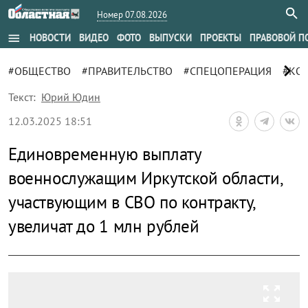
Номер 07.08.2026
menu
НОВОСТИ
ВИДЕО
ФОТО
ВЫПУСКИ
ПРОЕКТЫ
ПРАВОВОЙ П
chevron_right
#ОБЩЕСТВО
#ПРАВИТЕЛЬСТВО
#СПЕЦОПЕРАЦИЯ
#КОБ
Текст:
Юрий Юдин
12.03.2025 18:51
Единовременную выплату
военнослужащим Иркутской области,
участвующим в СВО по контракту,
увеличат до 1 млн рублей
zoom_out_map