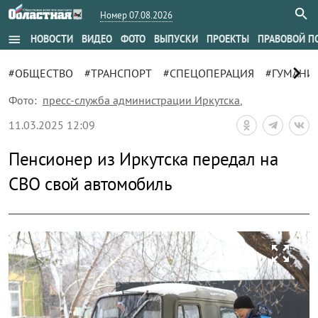
Номер 07.08.2026
menu
НОВОСТИ
ВИДЕО
ФОТО
ВЫПУСКИ
ПРОЕКТЫ
ПРАВОВОЙ П
chevron_right
#ОБЩЕСТВО
#ТРАНСПОРТ
#СПЕЦОПЕРАЦИЯ
#ГУМАНИ
Фото:
пресс-служба администрации Иркутска
,
11.03.2025 12:09
Пенсионер из Иркутска передал на
СВО свой автомобиль
zoom_out_map