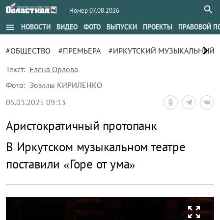
Номер 07.08.2026
menu
НОВОСТИ
ВИДЕО
ФОТО
ВЫПУСКИ
ПРОЕКТЫ
ПРАВОВОЙ П
chevron_right
#ОБЩЕСТВО
#ПРЕМЬЕРА
#ИРКУТСКИЙ МУЗЫКАЛЬНЫЙ ТЕ
Текст:
Елена Орлова
Фото:
Эоэллы КИРИЛЕНКО
05.03.2025 09:13
Аристократичный протопанк
В Иркутском музыкальном театре
поставили «Горе от ума»
zoom_out_map