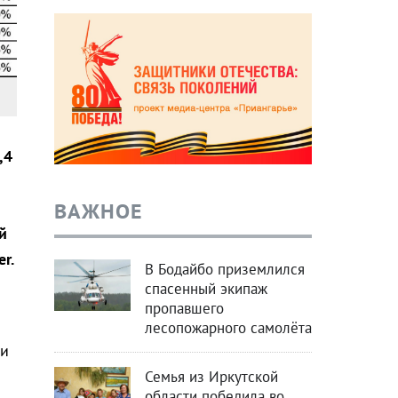
,4
ВАЖНОЕ
й
r.
В Бодайбо приземлился
спасенный экипаж
пропавшего
лесопожарного самолёта
ли
Семья из Иркутской
области победила во