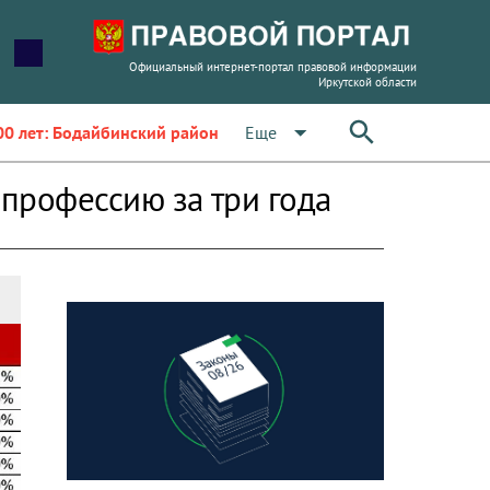
Официальный интернет-портал правовой информации
Иркутской области
arrow_drop_down
Еще
00 лет: Бодайбинский район
профессию за три года