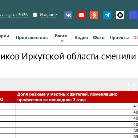
 августа 2026
Издание
ории
Блоги
Происшествия
Видео
Фото
Проекты
1
иков Иркутской области сменили 
zoom_out_map