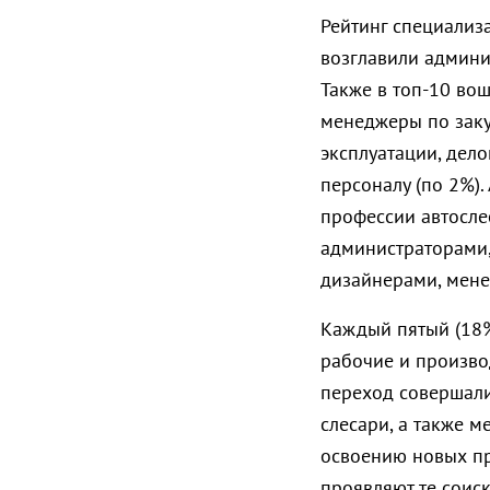
Рейтинг специализ
возглавили админи
Также в топ-10 во
менеджеры по заку
эксплуатации, дел
персоналу (по 2%).
профессии автосле
администраторами
дизайнерами, мен
Каждый пятый (18%
рабочие и произво
переход совершали
слесари, а также м
освоению новых пр
проявляют те соис