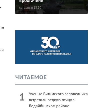
Ербогачене
,
сегодня в 15:10
по
ся
ЧИТАЕМОЕ
1
Ученые Витимского заповедника
встретили редкую птицу в
Бодайбинском районе