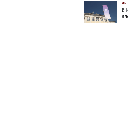
ОБ
В 
дл