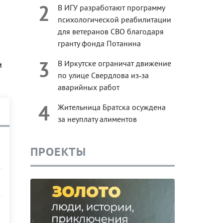
2
В ИГУ разработают программу
психологической реабилитации
для ветеранов СВО благодаря
гранту фонда Потанина
3
В Иркутске ограничат движение
и
по улице Свердлова из‑за
аварийных работ
4
Жительница Братска осуждена
за неуплату алиментов
ПРОЕКТЫ