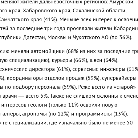
 меняют жители дальневосточных регионов: Амурской
го края, Хабаровского края, Сахалинской области,
Камчатского края (41%). Меньше всех интерес к освоен
тей за последние три года проявляли жители Кабардин
спублики Дагестан, Москвы и Чукотского АО (по 36%).
ссию меняли
автомойщики
(68% из них за последние тр
ую специализацию), курьеры (66%), швеи (64%),
технические директора (61%), сервисные инженеры (61%
), координаторы отделов продаж (59%), супервайзеры
ы по подбору персонала (59%). Реже всего из «старой»
 врачи — всего 5%. Также не слишком склонны к смен
интересов геологи (только 11% освоили новую
хгалтеры, агрономы (по 12%) и программисты (13%).
 те специализации, где изначально было не менее 50