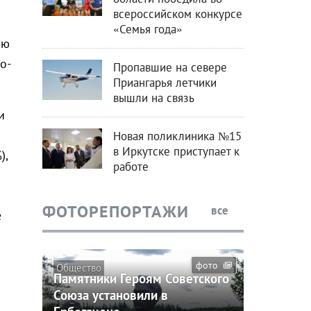
всероссийском конкурсе
«Семья года»
ию
о-
Пропавшие на севере
Приангарья летчики
вышли на связь
и
Новая поликлиника №15
в Иркутске приступает к
),
работе
ФОТОРЕПОРТАЖИ
все
е
фото
Общество
Памятники Героям Советского
Союза установили в