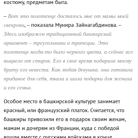
костюму, предметам быта.
Вот это полотенце досталось мне от мамы моей
–
свекрови
, – показала Мунира Зайнагабдинова. –
Здесь изображен традиционный башкирский
орнамент – треугольники и трапеции. Это
полотенце когда-то было черного цвета, а сейчас все
выцвело от стирок. Его в свое время подарила моему
брату его невеста. Как любая девушка, она готовила
приданое для себя, ткала и шила подарки для жениха
и его семьи.
Особое место в башкирской культуре занимает
красный, или французский платок. Считается, что
башкиры привозили его в подарок своим женам,
мамам и дочерям из Франции, куда с победой
вошли вместе с русскими войсками в конце