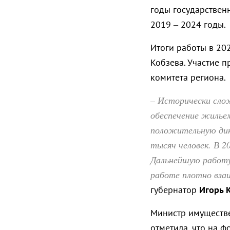
годы государствен
2019 – 2024 годы.
Итоги работы в 20
Кобзева. Участие 
комитета региона.
– Исторически слож
обеспечение жильем
положительную дин
тысяч человек. В 2
Дальнейшую работу 
работе плотно вза
губернатор
Игорь 
Министр имуществ
отметила, что
на ф