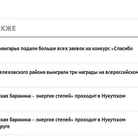
АКЖЕ
ангарья подали больше всех заявок на конкурс «Спасибо
леховского района выиграли три награды на всероссийско
кая баранина – энергия степей» проходит в Нукутском
кая баранина – энергия степей» проходит в Нукутском
руге