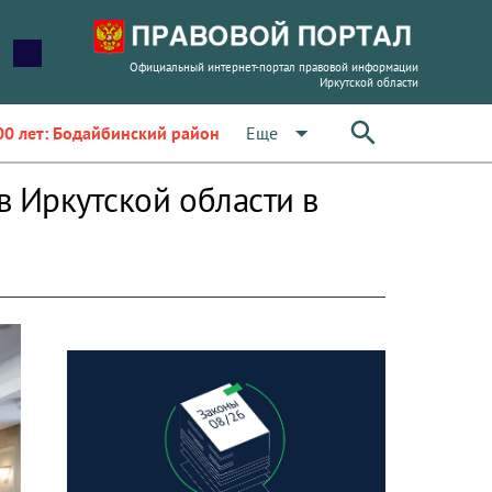
Официальный интернет-портал правовой информации
Иркутской области
arrow_drop_down
Еще
00 лет: Бодайбинский район
в Иркутской области в