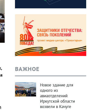
ВАЖНОЕ
,
ря
Новое здание для
одного из
авиаотделений
Иркутской области
возвели в Качуге
4