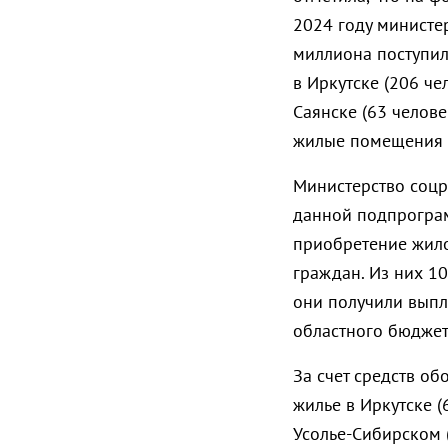
2024 году министер
миллиона поступил
в Иркутске (206 че
Саянске (63 челове
жилые помещения в
Министерство соцр
данной подпрограм
приобретение жило
граждан. Из них 1
они получили выпл
областного бюджет
За счет средств об
жилье в Иркутске (
Усолье-Сибирском (4