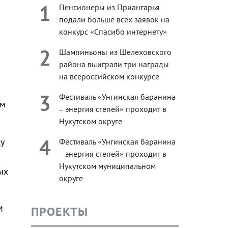
1
Пенсионеры из Приангарья
подали больше всех заявок на
конкурс «Спасибо интернету»
2
Шампиньоны из Шелеховского
района выиграли три награды
на всероссийском конкурсе
3
Фестиваль «Унгинская баранина
ам
– энергия степей» проходит в
Нукутском округе
4
у
Фестиваль «Унгинская баранина
– энергия степей» проходит в
Нукутском муниципальном
ых
округе
4
ПРОЕКТЫ