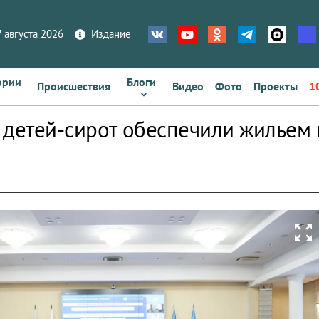
 августа 2026
Издание
ории
Блоги
Происшествия
Видео
Фото
Проекты
1
 детей-сирот обеспечили жильем 
zoom_out_map