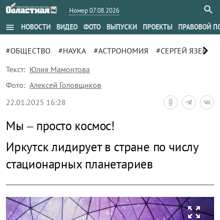
Номер 07.08.2026
menu
НОВОСТИ
ВИДЕО
ФОТО
ВЫПУСКИ
ПРОЕКТЫ
ПРАВОВОЙ П
chevron_right
#ОБЩЕСТВО
#НАУКА
#АСТРОНОМИЯ
#СЕРГЕЙ ЯЗЕВ
#
Текст:
Юлия Мамонтова
Фото:
Алексей Головщиков
22.01.2025 16:28
Мы – просто космос!
Иркутск лидирует в стране по числу
стационарных планетариев
zoom_out_map