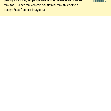
Принять
работу с сайтом, Вы разрешаете использование cookie-
файлов. Вы всегда можете отключить файлы cookie в
настройках Вашего браузера.
ИЗДАНИЕ
О газете
Подписка
Реклама в газете