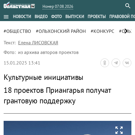
Номер 07.08.2026
menu
НОВОСТИ
ВИДЕО
ФОТО
ВЫПУСКИ
ПРОЕКТЫ
ПРАВОВОЙ П
chevron_right
#ОБЩЕСТВО
#ОЛЬХОНСКИЙ РАЙОН
#КОНКУРС
#ОЛЬХ
Текст:
Елена ЛИСОВСКАЯ
Фото:
из архива авторов проектов
15.01.2025 13:41
Культурные инициативы
18 проектов Приангарья получат
грантовую поддержку
zoom_out_map