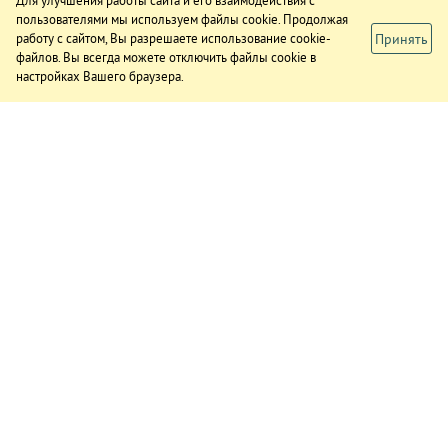
Для улучшения работы сайта и его взаимодействия с
пользователями мы используем файлы cookie. Продолжая
Принять
работу с сайтом, Вы разрешаете использование cookie-
файлов. Вы всегда можете отключить файлы cookie в
настройках Вашего браузера.
ИЗДАНИЕ
О газете
Подписка