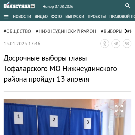
Номер 07.08.2026
menu
НОВОСТИ
ВИДЕО
ФОТО
ВЫПУСКИ
ПРОЕКТЫ
ПРАВОВОЙ П
chevron_right
#ОБЩЕСТВО
#НИЖНЕУДИНСКИЙ РАЙОН
#ВЫБОРЫ
#И
15.01.2025 17:46
Досрочные выборы главы
Тофаларского МО Нижнеудинского
района пройдут 13 апреля
zoom_out_map