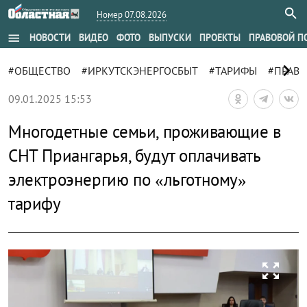
Номер 07.08.2026
menu
НОВОСТИ
ВИДЕО
ФОТО
ВЫПУСКИ
ПРОЕКТЫ
ПРАВОВОЙ П
chevron_right
#ОБЩЕСТВО
#ИРКУТСКЭНЕРГОСБЫТ
#ТАРИФЫ
#ПРАВИ
09.01.2025 15:53
Многодетные семьи, проживающие в
СНТ Приангарья, будут оплачивать
электроэнергию по «льготному»
тарифу
zoom_out_map