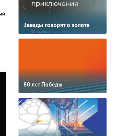
ый
Звезды говорят о золоте
80 лет Победы