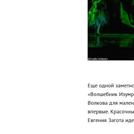
Еще одной заметно
«Волшебник Изумру
Волкова для мален
впервые. Красочн
Евгения Загота иде