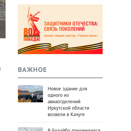
ВАЖНОЕ
х
Новое здание для
одного из
авиаотделений
Иркутской области
возвели в Качуге
В Бодайбо приземлился