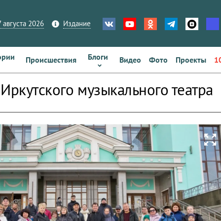
 августа 2026
Издание
ории
Блоги
Происшествия
Видео
Фото
Проекты
1
 Иркутского музыкального театра
zoom_out_map