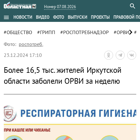
Номер 07.08.2026
menu
НОВОСТИ
ВИДЕО
ФОТО
ВЫПУСКИ
ПРОЕКТЫ
ПРАВОВОЙ П
chevron_right
#ОБЩЕСТВО
#ГРИПП
#РОСПОТРЕБНАДЗОР
#ОРВИ
#
Фото:
роспотреб
,
23.12.2024 17:10
Более 16,5 тыс. жителей Иркутской
области заболели ОРВИ за неделю
zoom_out_map