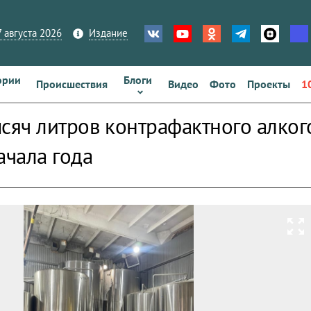
 августа 2026
Издание
ории
Блоги
Происшествия
Видео
Фото
Проекты
1
ысяч литров контрафактного алког
ачала года
zoom_out_map