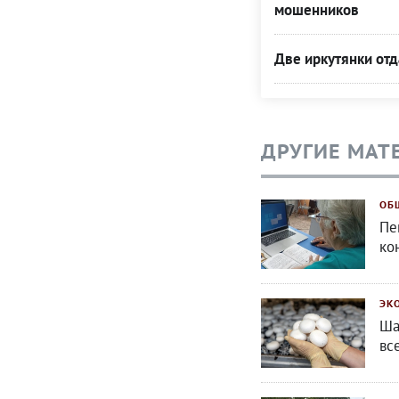
мошенников
Две иркутянки от
ДРУГИЕ МАТ
ОБ
Пе
ко
ЭК
Ша
вс