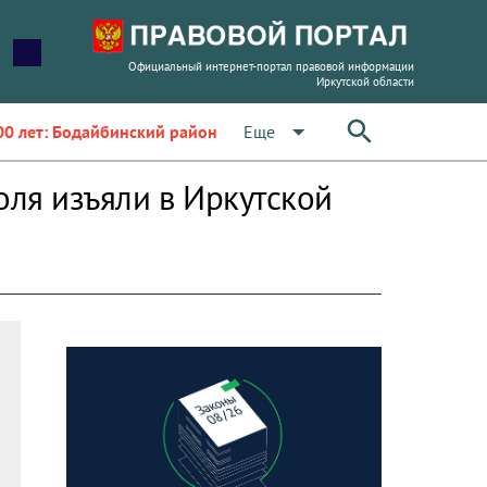
Официальный интернет-портал правовой информации
Иркутской области
arrow_drop_down
Еще
00 лет: Бодайбинский район
оля изъяли в Иркутской