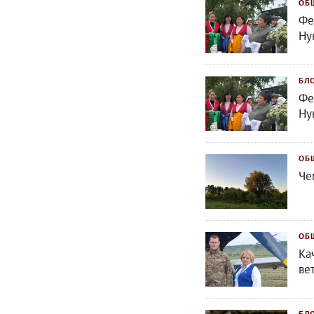
ОБ
Фе
Ну
БЛ
Фе
Ну
ОБ
Че
ОБ
Ка
ве
БЛ