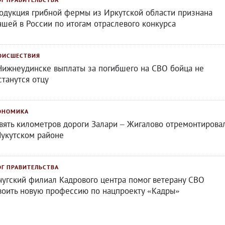
одукция грибной фермы из Иркутской области признана
чшей в России по итогам отраслевого конкурса
ОИСШЕСТВИЯ
Нижнеудинске выплаты за погибшего на СВО бойца не
станутся отцу
ОНОМИКА
вять километров дороги Залари – Жигалово отремонтирова
Нукутском районе
ОГ ПРАВИТЕЛЬСТВА
чугский филиал Кадрового центра помог ветерану СВО
воить новую профессию по нацпроекту «Кадры»