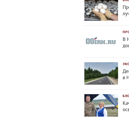
Пр
лу
ПР
В 
до
ЭК
Де
в 
БЛ
Ка
ос