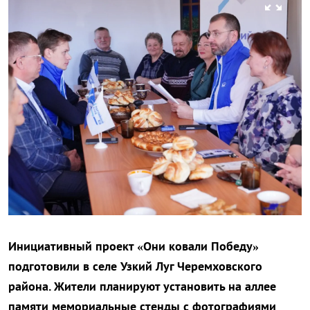
zoom_out_map
Инициативный проект «Они ковали Победу»
подготовили в селе Узкий Луг Черемховского
района. Жители планируют установить на аллее
памяти мемориальные стенды с фотографиями