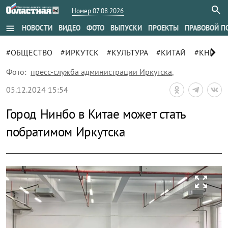
Номер 07.08.2026
menu
НОВОСТИ
ВИДЕО
ФОТО
ВЫПУСКИ
ПРОЕКТЫ
ПРАВОВОЙ П
chevron_right
#ОБЩЕСТВО
#ИРКУТСК
#КУЛЬТУРА
#КИТАЙ
#КНР
#
Фото:
пресс-служба администрации Иркутска
,
05.12.2024 15:54
Город Нинбо в Китае может стать
побратимом Иркутска
zoom_out_map