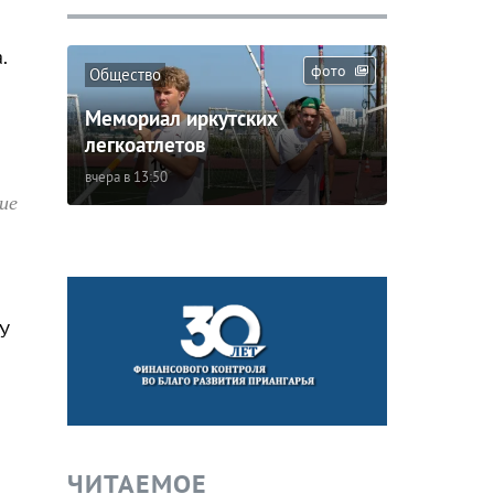
.
фото
Общество
Мемориал иркутских
легкоатлетов
вчера в 13:50
ие
У
ЧИТАЕМОЕ