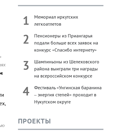
1
Мемориал иркутских
легкоатлетов
2
Пенсионеры из Приангарья
подали больше всех заявок на
конкурс «Спасибо интернету»
ь
3
Шампиньоны из Шелеховского
иях
района выиграли три награды
м
на всероссийском конкурсе
4
Фестиваль «Унгинская баранина
ти
– энергия степей» проходит в
Нукутском округе
ех,
ПРОЕКТЫ
ью