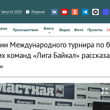
 августа 2026
Издание
ории
Блоги
Происшествия
Видео
Фото
Проекты
1
ии Международного турнира по б
х команд «Лига Байкал» рассказа
»
zoom_out_map