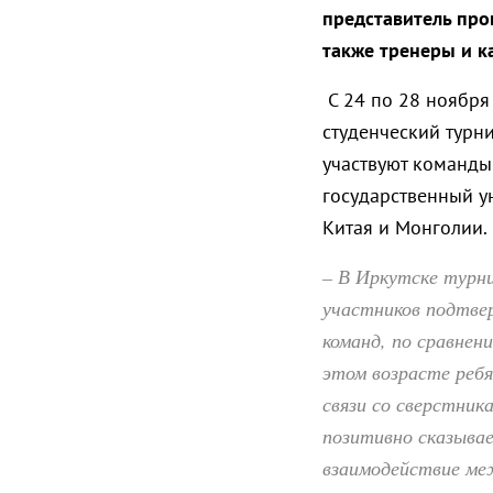
представитель про
также тренеры и к
С 24 по 28 ноябр
студенческий турни
участвуют команды 
государственный ун
Китая и Монголии.
– В Иркутске турн
участников подтвер
команд, по сравнен
этом возрасте реб
связи со сверстник
позитивно сказывае
взаимодействие ме