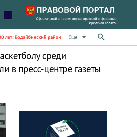
Официальный интернет-портал правовой информации
Иркутской области
arrow_drop_down
Еще
00 лет: Бодайбинский район
аскетболу среди
ли в пресс-центре газеты