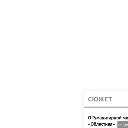
СЮЖЕТ
О Гуманитарной ми
«Областная»
виде