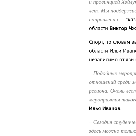
и провинцией Хэйлу
лет. Мы поддержив
направлении
,
– ска
области
Виктор Чж
Спорт, по словам 
области Ильи Иван
независимо от язы
– Подобные меропр
отношений среди м
региона. Очень лес
мероприятия такого
Илья Иванов
.
– Сегодня студенче
здесь можно только