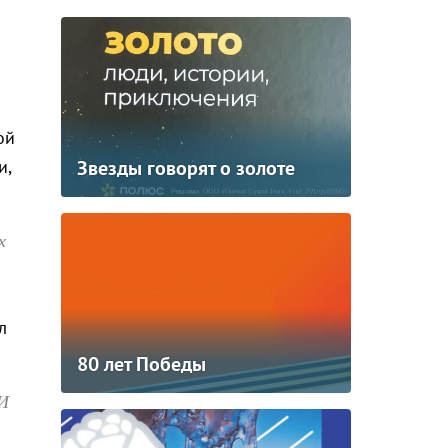
ой
Звезды говорят о золоте
и,
х
л
80 лет Победы
 И