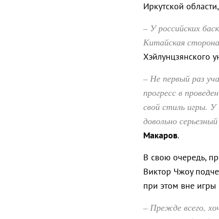
Иркутской области,
– У российских бас
Китайская сторона
Хэйлунцзянского у
– Не первый раз уч
прогресс в проведе
свой стиль игры. У
довольно серьезный
Макаров
.
В свою очередь, п
Виктор Чжоу подчер
при этом вне игры 
– Прежде всего, х