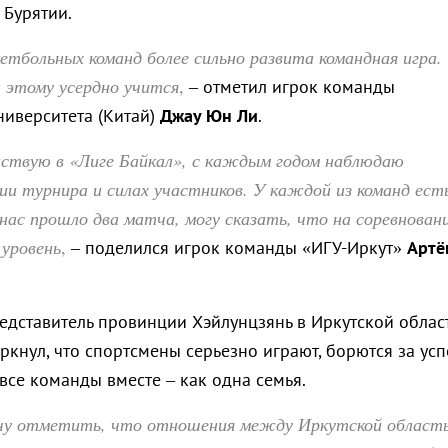
 Бурятии.
кетбольных команд более сильно развита командная игра.
 этому усердно учится
,
– отметил игрок команды
ниверситета (Китай)
Джау Юн Ли
.
аствую в «Лиге Байкал», с каждым годом наблюдаю
нии турнира и силах участников. У каждой из команд ест
 нас прошло два матча, могу сказать, что на соревнован
 уровень
,
– поделился игрок команды «ИГУ-Иркут»
Артё
редставитель провинции Хэйлунцзянь в Иркутской облас
кнул, что спортсмены серьезно играют, борются за усп
все команды вместе – как одна семья.
очу отметить, что отношения между Иркутской област