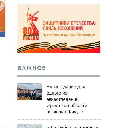
ВАЖНОЕ
м
Новое здание для
одного из
авиаотделений
Иркутской области
возвели в Качуге
В Бодайбо приземлился