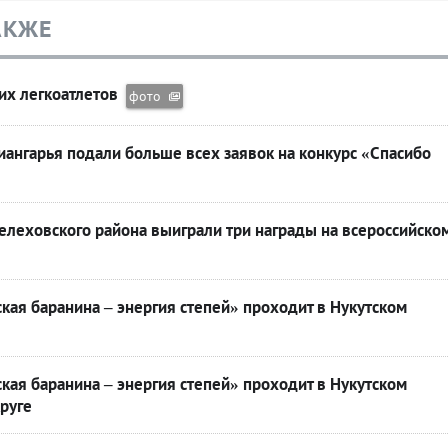
АКЖЕ
их легкоатлетов
фото
ангарья подали больше всех заявок на конкурс «Спасибо
леховского района выиграли три награды на всероссийско
кая баранина – энергия степей» проходит в Нукутском
кая баранина – энергия степей» проходит в Нукутском
руге