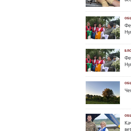
ОБ
Фе
Ну
БЛ
Фе
Ну
ОБ
Че
ОБ
Ка
ве