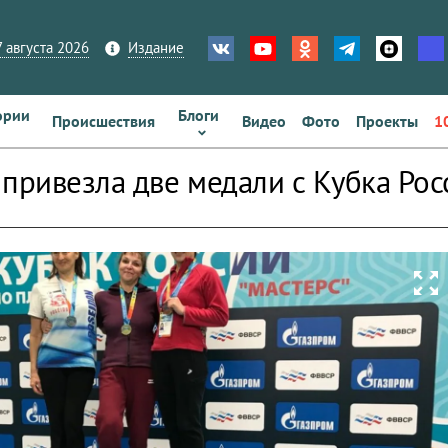
 августа 2026
Издание
ории
Блоги
Происшествия
Видео
Фото
Проекты
1
 привезла две медали с Кубка Ро
zoom_out_map