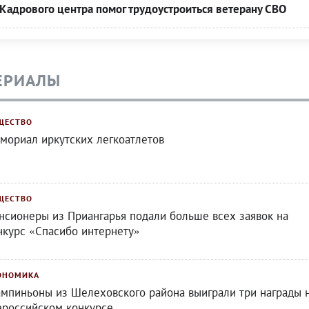
Кадрового центра помог трудоустроиться ветерану СВО
ЕРИАЛЫ
ЩЕСТВО
мориал иркутских легкоатлетов
ЩЕСТВО
нсионеры из Приангарья подали больше всех заявок на
нкурс «Спасибо интернету»
ОНОМИКА
мпиньоны из Шелеховского района выиграли три награды 
ероссийском конкурсе