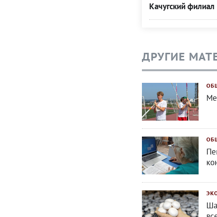
Качугский филиал 
ДРУГИЕ МАТ
ОБ
Ме
ОБ
Пе
ко
ЭК
Ша
вс