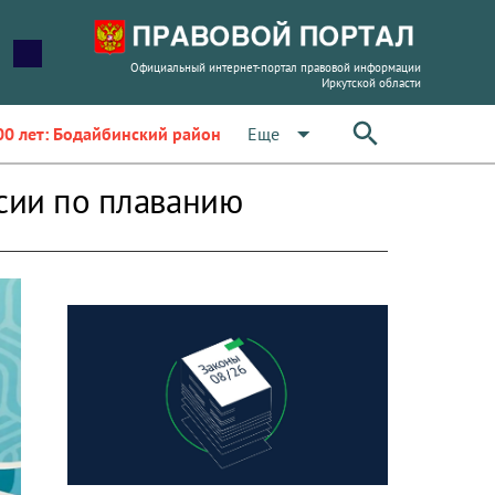
Официальный интернет-портал правовой информации
Иркутской области
arrow_drop_down
Еще
00 лет: Бодайбинский район
ссии по плаванию