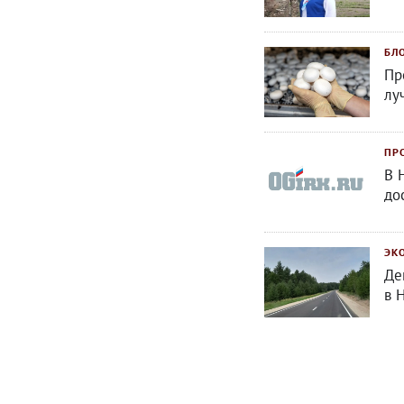
БЛ
Пр
лу
ПР
В 
до
ЭК
Де
в 