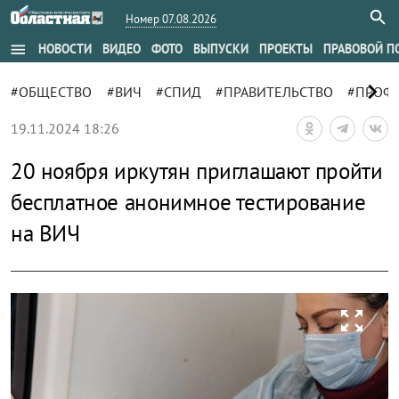
Номер 07.08.2026
menu
НОВОСТИ
ВИДЕО
ФОТО
ВЫПУСКИ
ПРОЕКТЫ
ПРАВОВОЙ П
chevron_right
#ОБЩЕСТВО
#ВИЧ
#СПИД
#ПРАВИТЕЛЬСТВО
#ПРОФ
19.11.2024 18:26
20 ноября иркутян приглашают пройти
бесплатное анонимное тестирование
на ВИЧ
zoom_out_map