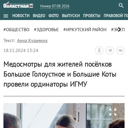
Номер 07.08.2026
menu
НОВОСТИ
ВИДЕО
ФОТО
ВЫПУСКИ
ПРОЕКТЫ
ПРАВОВОЙ П
chevron_right
#ОБЩЕСТВО
#ЗДОРОВЬЕ
#ИРКУТСКИЙ РАЙОН
#ЭКСП
Текст:
Анна Кузьмина
18.11.2024 13:24
Медосмотры для жителей посёлков
Большое Голоустное и Большие Коты
провели ординаторы ИГМУ
zoom_out_map