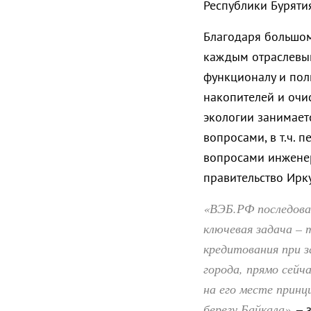
Республики Бурятия
Благодаря большом
каждым отраслевым
функционалу и пол
накопителей и очи
экологии занимает
вопросами, в т.ч. 
вопросами инженер
правительство Ирк
«ВЭБ.РФ последоват
ключевая задача –
кредитования при з
города, прямо сей
на его месте принц
берегу Байкала»
, –