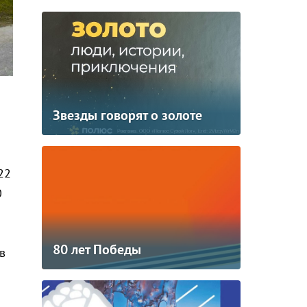
Звезды говорят о золоте
22
0
80 лет Победы
в