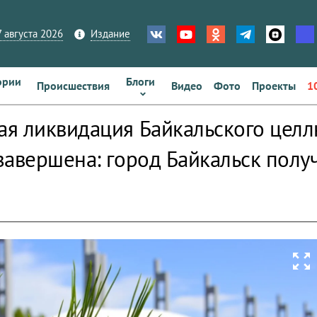
 августа 2026
Издание
ории
Блоги
Происшествия
Видео
Фото
Проекты
1
я ликвидация Байкальского цел
завершена: город Байкальск полу
zoom_out_map