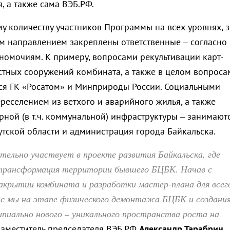
, а также сама ВЭБ.РФ.
у количеству участников Программы на всех уровнях, з
 направлением закреплены ответственные – согласно 
номочиям. К примеру, вопросами рекультивации карт-
стных сооружений комбината, а также в целом вопроса
ся ГК «Росатом» и Минприроды России. Социальными
переселением из ветхого и аварийного жилья, а также
ной (в т.ч. коммунальной) инфраструктуры – занимают
утской области и администрация города Байкальска.
ельно участвует в проекте развития Байкальска, где
 трансформация территории бывшего БЦБК. Начав с
акрытии комбината и разработки мастер-плана для всег
час мы на этапе физического демонтажа БЦБК и создани
ипиально нового – уникального пространства роста на
 заместитель председателя ВЭБ.РФ
Александр Тарабрин
.