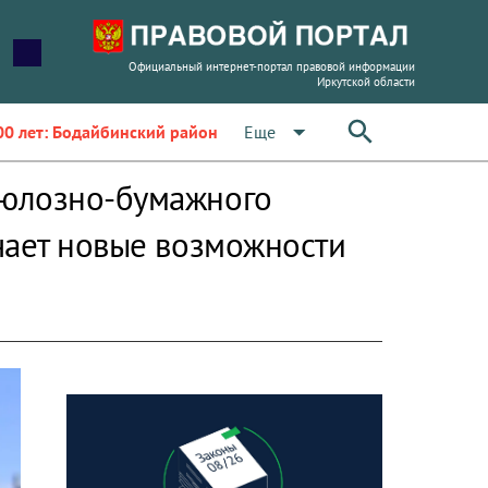
Официальный интернет-портал правовой информации
Иркутской области
arrow_drop_down
Еще
00 лет: Бодайбинский район
люлозно-бумажного
чает новые возможности