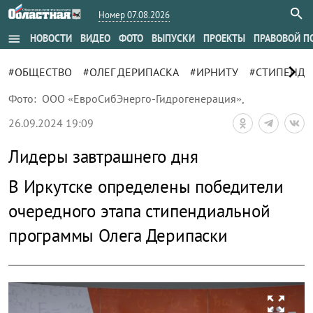
Номер 07.08.2026
menu
НОВОСТИ
ВИДЕО
ФОТО
ВЫПУСКИ
ПРОЕКТЫ
ПРАВОВОЙ П
chevron_right
#ОБЩЕСТВО
#ОЛЕГ ДЕРИПАСКА
#ИРНИТУ
#СТИПЕНДИ
Фото:
ООО «ЕвроСибЭнерго-Гидрогенерация»
,
26.09.2024 19:09
Лидеры завтрашнего дня
В Иркутске определены победители
очередного этапа стипендиальной
программы Олега Дерипаски
zoom_out_map