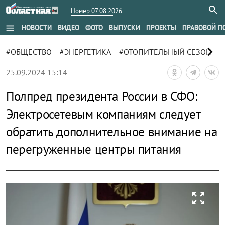
Номер 07.08.2026
menu
НОВОСТИ
ВИДЕО
ФОТО
ВЫПУСКИ
ПРОЕКТЫ
ПРАВОВОЙ П
chevron_right
#ОБЩЕСТВО
#ЭНЕРГЕТИКА
#ОТОПИТЕЛЬНЫЙ СЕЗОН
#
25.09.2024 15:14
Полпред президента России в СФО:
Электросетевым компаниям следует
обратить дополнительное внимание на
перегруженные центры питания
zoom_out_map