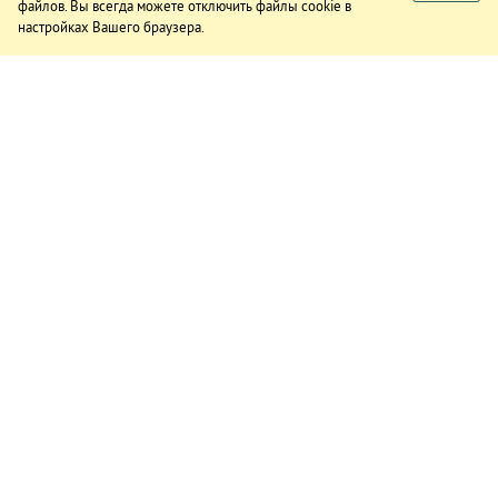
файлов. Вы всегда можете отключить файлы cookie в
настройках Вашего браузера.
ИЗДАНИЕ
О газете
Подписка
Реклама в газете
Реклама на сайте