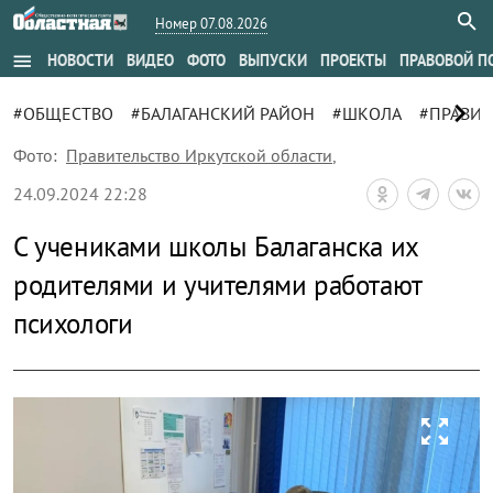
Номер 07.08.2026
menu
НОВОСТИ
ВИДЕО
ФОТО
ВЫПУСКИ
ПРОЕКТЫ
ПРАВОВОЙ П
chevron_right
#ОБЩЕСТВО
#БАЛАГАНСКИЙ РАЙОН
#ШКОЛА
#ПРАВИТ
Фото:
Правительство Иркутской области
,
24.09.2024 22:28
С учениками школы Балаганска их
родителями и учителями работают
психологи
zoom_out_map