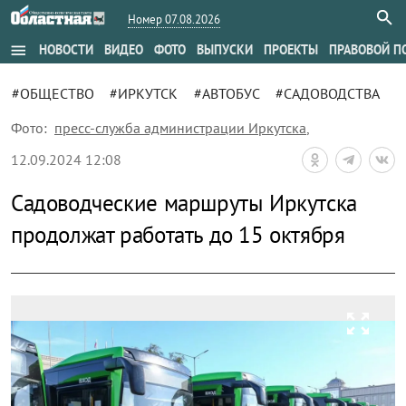
Номер 07.08.2026
menu
НОВОСТИ
ВИДЕО
ФОТО
ВЫПУСКИ
ПРОЕКТЫ
ПРАВОВОЙ П
#ОБЩЕСТВО
#ИРКУТСК
#АВТОБУС
#САДОВОДСТВА
Фото:
пресс-служба администрации Иркутска
,
12.09.2024 12:08
Садоводческие маршруты Иркутска
продолжат работать до 15 октября
zoom_out_map