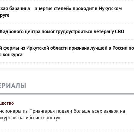
кая баранина – энергия степей» проходит в Нукутском
руге
Кадрового центра помог трудоустроиться ветерану СВО
 фермы из Иркутской области признана лучшей в России по
о конкурса
ЕРИАЛЫ
ЩЕСТВО
нсионеры из Приангарья подали больше всех заявок на
нкурс «Спасибо интернету»