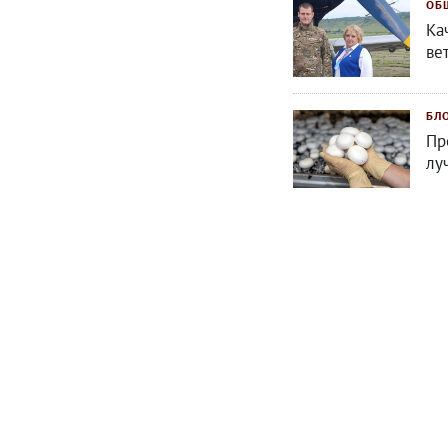
ОБ
Ка
ве
БЛ
Пр
лу