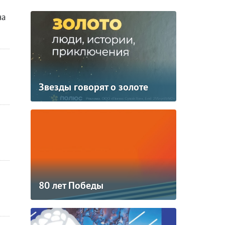
на
Звезды говорят о золоте
80 лет Победы