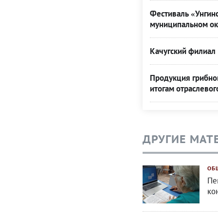
Фестиваль «Унгинс
муниципальном ок
Качугский филиал 
Продукция грибной
итогам отраслевог
ДРУГИЕ МАТ
ОБ
Пе
ко