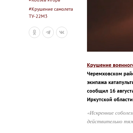
#Крушение самолета
ТУ-22М3
Крушение военног
Черемховском райо
экипажа катапульти
сообщил 16 август
Иркутской област
«Искренние соболе
действительно тя