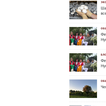
ЭК
Ша
вс
ОБ
Фе
Ну
БЛ
Фе
Ну
ОБ
Че