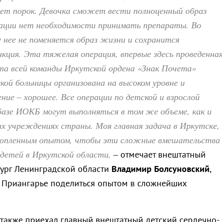
ет порок. Девочка сможет вести полноценный образ
рации нет необходимости принимать препараты. Во
у нее не поменяется образ жизни и сохранится
кция. Эта тяжелая операция, впервые здесь проведенная
та всей команды Иркутской ордена «Знак Почета»
кой больницы организована на высоком уровне и
ние ‒ хорошее. Все операции по детской и взрослой
базе ИОКБ могут выполняться в том же объеме, как и
х учреждениях страны. Моя главная задача в Иркутске,
копленным опытом, чтобы эти сложные вмешательства
детей в Иркутской области,
‒ отмечает внештатный
ург Ленинградской области
Владимир Болсуновский
,
 Приангарье поделиться опытом в сложнейших
 также приехал главный внештатный детский сердечно-