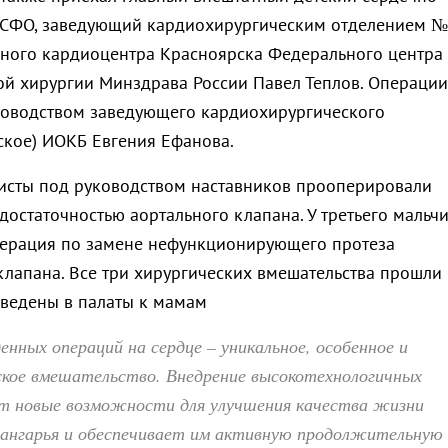
 СФО, заведующий кардиохирургическим отделением №
ьного кардиоцентра Красноярска Федерального центра
ой хирургии Минздрава России Павел Теплов. Операции
ководством заведующего кардиохирургического
ское) ИОКБ Евгения Ефанова.
исты под руководством наставников прооперировали
достаточностью аортального клапана. У третьего мальч
перация по замене нефункционирующего протеза
клапана. Все три хирургических вмешательства прошли
еведены в палаты к мамам
енных операций на сердце – уникальное, особенное и
ское вмешательство. Внедрение высокотехнологичных
т новые возможности для улучшения качества жизни
нгарья и обеспечивает им активную продолжительную