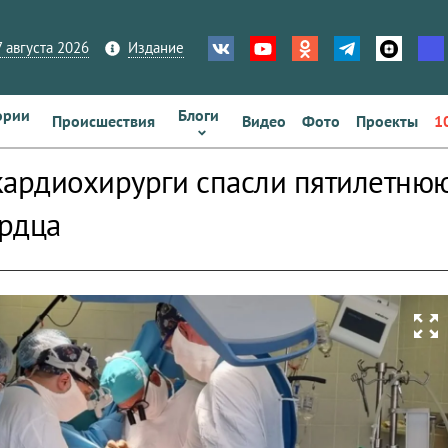
 августа 2026
Издание
ории
Блоги
Происшествия
Видео
Фото
Проекты
1
кардиохирурги спасли пятилетнюю
рдца
zoom_out_map