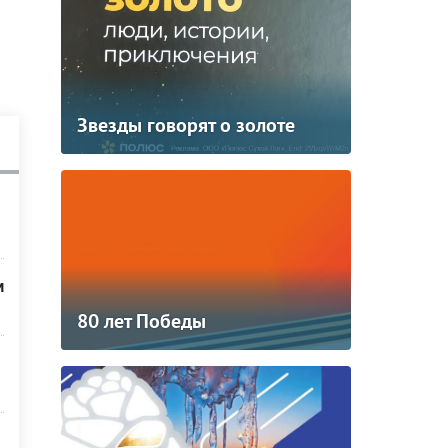
Звезды говорят о золоте
м
80 лет Победы