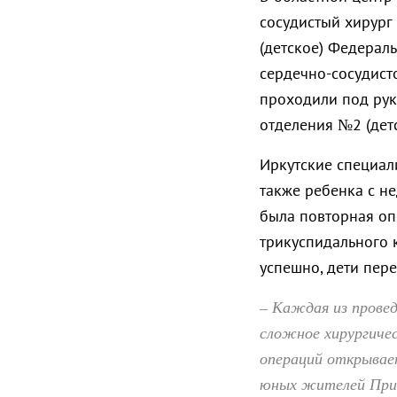
сосудистый хирург
(детское) Федерал
сердечно-сосудист
проходили под ру
отделения №2 (дет
Иркутские специал
также ребенка с не
была повторная о
трикуспидального 
успешно, дети пер
– Каждая из провед
сложное хирургиче
операций открывае
юных жителей Приа